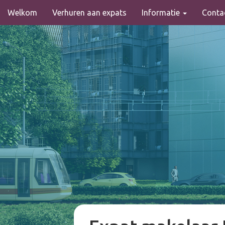
Hoofdnavigatie
Overslaan
Welkom
Verhuren aan expats
Informatie
Conta
en
naar
de
inhoud
gaan